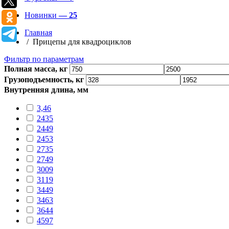
Новинки
— 25
Главная
/ Прицепы для квадроциклов
Фильтр по параметрам
Полная масса, кг
Грузоподъемность, кг
Внутренняя длина, мм
3,46
2435
2449
2453
2735
2749
3009
3119
3449
3463
3644
4597