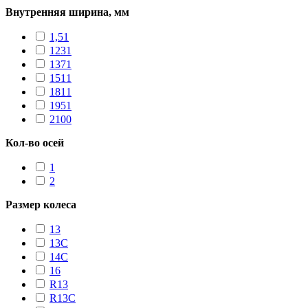
Внутренняя ширина, мм
1,51
1231
1371
1511
1811
1951
2100
Кол-во осей
1
2
Размер колеса
13
13C
14C
16
R13
R13С