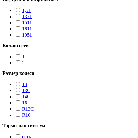
1,51
1371
1511
1811
1951
Кол-во осей
1
2
Размер колеса
13
13C
14C
16
R13С
R16
Тормозная система
есть