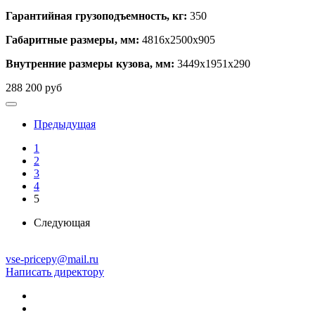
Гарантийная грузоподъемность, кг:
350
Габаритные размеры, мм:
4816х2500х905
Внутренние размеры кузова, мм:
3449х1951х290
288 200
руб
Предыдущая
1
2
3
4
5
Следующая
vse-pricepy@mail.ru
Написать директору