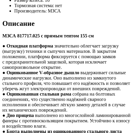
Размер колеса:
16
Тормозная система:
нет
Производитель:
МЗСА
Описание
МЗСА 817717.025 с прямым тентом 155 см
●
Откидная платформа
значительно облегчает загрузку
(выгрузку) техники и сыпучих материалов. В закрытом
положении, платформа фиксируется с помощью замков
с предохранительной защелкой, которая исключает
самопроизвольное открытие.
●
Оцинкованное
V-образное
дышло
выдерживает сильные
динамические нагрузки. Оно выполнено из замкнутого
стального профиля, что повышает его надёжность и позволяет
уберечь жгут электропроводки от внешних повреждений.
●
Оцинкованная стальная рама
собрана на болтовых
соединениях, что существенно надёжней сварного
исполнения и обеспечивает лёгкую замену деталей в случае
их механических повреждений.
●
Дно прицепа
выполнено из многослойной ламинированной
фанеры с противоскользящим покрытием. Устойчиво к износу
и воздействию влаги.
●
Б
орта выполнены из оцинкованного стального листа