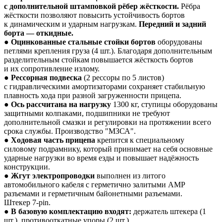
с дополнительной штамповкой рёбер жёсткости.
Рёбра
жёсткости позволяют повысить устойчивость бортов
к динамическим и ударным нагрузкам.
Передний и задний
борта — откидные.
●
Оцинкованные стальные стойки бортов
оборудованы
петлями крепления груза (4 шт.). Благодаря дополнительным
разделительным стойкам повышается жёсткость бортов
и их сопротивление излому.
●
Рессорная подвеска
(2 рессоры по 5 листов)
с гидравлическими амортизаторами сохраняет стабильную
плавность хода при разной загруженности прицепа.
●
Ось рассчитана на нагрузку
1300 кг, ступицы оборудованы
защитными колпаками, подшипники не требуют
дополнительной смазки и регулировки на протяжении всего
срока службы. Производство "МЗСА".
●
Ходовая часть прицепа
крепится к специальному
силовому подрамнику, который принимает на себя основные
ударные нагрузки во время езды и повышает надёжность
конструкции.
●
Жгут электропроводки
выполнен из литого
автомобильного кабеля с герметично залитыми АМР
разъемами и герметичным байонетными разъемами.
Штекер
7-pin
.
●
В базовую комплектацию входят:
держатель штекера (1
шт.), противооткатные упоры (2 шт.).