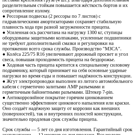
разделительным стойкам повышается жёсткость бортов и их
сопротивление излому.
● Рессорная подвеска (2 рессоры по 7 листов) с
гидравлическими амортизаторами сохраняет стабильную
плавность хода при разной загруженности прицепа.
● Усиленная ось рассчитана на нагрузку 1300 кг, ступицы
оборудованы защитными колпаками, усиленные подшипники
не требуют дополнительной смазки и регулировки на
протяжении всего срока службы. Производство "МЗСА".
● Колёса 225/75 R16 увеличивают дорожный просвет и угол
свеса, повышая проходимость прицепа на бездорожье.
● Ходовая часть прицепа крепится к специальному силовому
подрамнику, который принимает на себя основные ударные
нагрузки во время езды и повышает надёжность конструкции.
● Жгут электропроводки выполнен из литого автомобильного
кабеля с герметично залитыми АМР разъемами и
герметичным байонетными разъемами. Штекер 7-pin.
● Антикоррозийное покрытие горячим цинкованием
существенно эффективнее цинкового напыления или краски.
Оно создаёт надёжную защиту от коррозии как внешних
(поверхностей), так и внутренних полостей конструкции,
значительно продлевая срок службы прицепа.
Срок службы — 5 лет со дня изготовления. Гарантийный срок
эксплуатации — 12 месяцев со дня продажи. Все модели