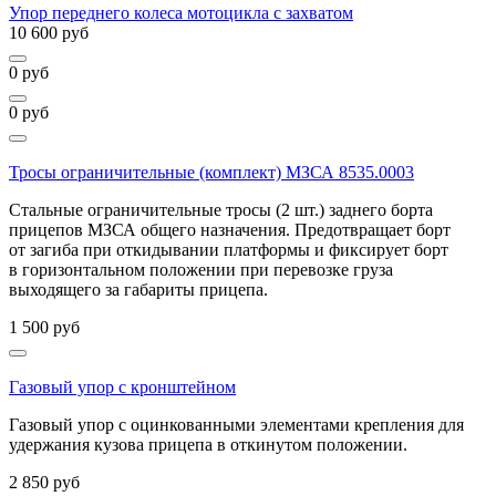
Упор переднего колеса мотоцикла с захватом
10 600
руб
0
руб
0
руб
Тросы ограничительные (комплект) МЗСА 8535.0003
Стальные ограничительные тросы (2 шт.) заднего борта
прицепов МЗСА общего назначения. Предотвращает борт
от загиба при откидывании платформы и фиксирует борт
в горизонтальном положении при перевозке груза
выходящего за габариты прицепа.
1 500
руб
Газовый упор с кронштейном
Газовый упор с оцинкованными элементами крепления для
удержания кузова прицепа в откинутом положении.
2 850
руб