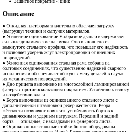
Защитное покрытие -:
цинк
Описание
● Откидная платформа значительно облегчает загрузку
(выгрузку) техники и сыпучих материалов.
● Усиленное оцинкованное V-образное дышло выдерживает
сильные динамические нагрузки. Оно выполнено из
замкнутого стального профиля, что повышает его надёжность
и позволяет уберечь жгут электропроводки от внешних
повреждений.
● Усиленная оцинкованная стальная рама собрана на
болтовых соединениях, что существенно надёжней сварного
исполнения и обеспечивает лёгкую замену деталей в случае
их механических повреждений.
● Дно прицепа выполнено из многослойной ламинированной
фанеры с противоскользящим покрытием. Устойчиво к износу
и воздействию влаги.
● Борта выполнены из оцинкованного стального листа с
дополнительной штамповкой рёбер жёсткости. Рёбра
жёсткости позволяют повысить устойчивость бортов к
динамическим и ударным нагрузкам. Передний и задний
борта — откидные, с накладками из фанерного листа.
● Оцинкованные стальные стойки бортов оборудованы
петлями крепления груза (4 шт.). Благодаря дополнительным