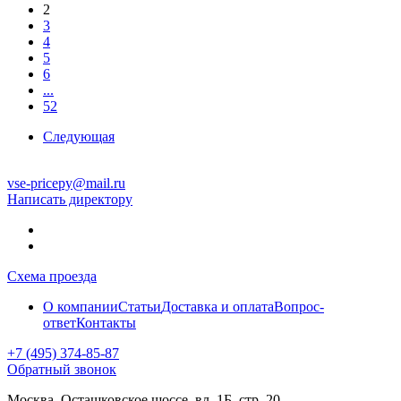
2
3
4
5
6
...
52
Следующая
vse-pricepy@mail.ru
Написать директору
Схема проезда
О компании
Статьи
Доставка и оплата
Вопрос-
ответ
Контакты
+7 (495) 374-85-87
Обратный звонок
Москва, Осташковское шоссе, вл. 1Б, стр. 20